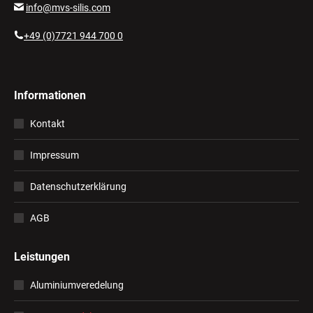
info@mvs-silis.com
Mensch
sind.
+49 (0)7721 944 700 0
Informationen
Kontakt
Impressum
Datenschutzerklärung
AGB
Leistungen
Aluminiumveredelung