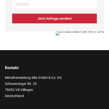
Bitte
geben
Sie
die
im
CAPTCHA
angezeigten
Zeichen
ein,
Kontakt
um
Metallveredelung Silis GmbH & Co. KG
zu
Schwenninger Str. 20
bestätigen,
78052 VS-Villingen
dass
Deutschland
Sie
ein